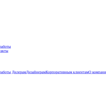
работы
такты
работы
Дилерам
Дизайнерам
Корпоративным клиентам
О компан