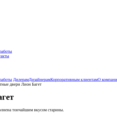
работы
такты
работы
Дилерам
Дизайнерам
Корпоративным клиентам
О компан
ные двери Лион Багет
агет
олнена тончайшим вкусом старины.