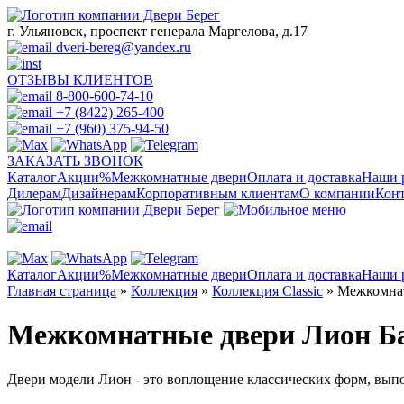
г. Ульяновск, проспект генерала Маргелова, д.17
dveri-bereg@yandex.ru
ОТЗЫВЫ КЛИЕНТОВ
8-800-600-74-10
+7 (8422) 265-400
+7 (960) 375-94-50
ЗАКАЗАТЬ ЗВОНОК
Каталог
Акции
%
Межкомнатные двери
Оплата и доставка
Наши 
Дилерам
Дизайнерам
Корпоративным клиентам
О компании
Кон
Каталог
Акции
%
Межкомнатные двери
Оплата и доставка
Наши 
Главная страница
»
Коллекция
»
Коллекция Classic
»
Межкомнат
Межкомнатные двери Лион Б
Двери модели Лион - это воплощение классических форм, вып