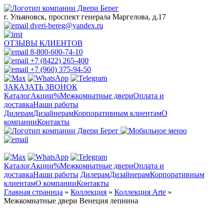
г. Ульяновск, проспект генерала Маргелова, д.17
dveri-bereg@yandex.ru
ОТЗЫВЫ КЛИЕНТОВ
8-800-600-74-10
+7 (8422) 265-400
+7 (960) 375-94-50
ЗАКАЗАТЬ ЗВОНОК
Каталог
Акции
%
Межкомнатные двери
Оплата и
доставка
Наши работы
Дилерам
Дизайнерам
Корпоративным клиентам
О
компании
Контакты
Каталог
Акции
%
Межкомнатные двери
Оплата и
доставка
Наши работы
Дилерам
Дизайнерам
Корпоративным
клиентам
О компании
Контакты
Главная страница
»
Коллекция
»
Коллекция Arte
»
Межкомнатные двери Венеция лепнина